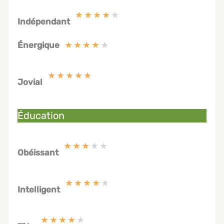
★
★
★
★
★
Indépendant
★
★
★
★
★
Énergique
★
★
★
★
★
Jovial
Éducation
★
★
★
★
★
Obéissant
★
★
★
★
★
Intelligent
★
★
★
★
★