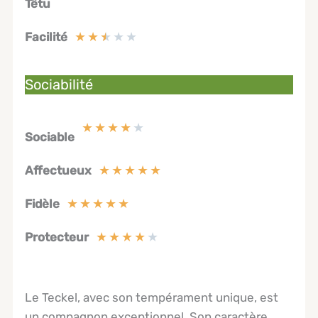
Têtu
★
★
★
★
★
Facilité
Sociabilité
★
★
★
★
★
Sociable
★
★
★
★
★
Affectueux
★
★
★
★
★
Fidèle
★
★
★
★
★
Protecteur
Le Teckel, avec son tempérament unique, est
un compagnon exceptionnel. Son caractère