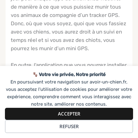
de manière à ce que vous puissiez munir tous
vos animaux de compagnie d’un tracker GPS.
Donc, où que vous soyez, quoi que vous fassiez
avec vos chiens, vous aurez droit à un suivi en
temps réel et si vous avez des chiots, vous
pourrez les munir d’un mini GPS.
En outre, l’application que vous pourrez installer
sur votre smartphone vous permettra de
Votre vie privée, Notre priorité
contrôler votre animal sans qu’il y ait une
En poursuivant votre navigation sur avoir-un-chien.fr,
vous acceptez l'utilisation de cookies pour améliorer votre
attache. Avec le système de clôture virtuelle,
expérience, comprendre comment vous interagissez avec
vous serez averti dès que votre animal
notre site, améliorer nos contenus.
s’aventurera loin des clôtures établies. Il vous
ACCEPTER
faudra tout simplement vous assurer que vous
avez du réseau pour profiter pleinement de
REFUSER
toutes les options offertes par les GPS de