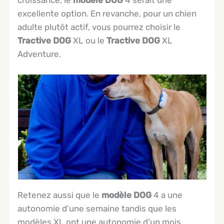
excellente option. En revanche, pour un chien
adulte plutôt actif, vous pourrez choisir le
Tractive DOG
XL ou le
Tractive DOG
XL
Adventure.
Retenez aussi que le
modèle DOG
4 a une
autonomie d’une semaine tandis que les
modèles XL ont une autonomie d’un mois.