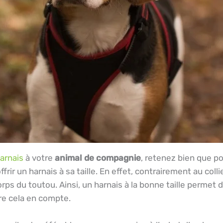
arnais
à votre
animal de compagnie
, retenez bien que po
rir un harnais à sa taille. En effet, contrairement au colli
orps du toutou. Ainsi, un harnais à la bonne taille permet 
re cela en compte.