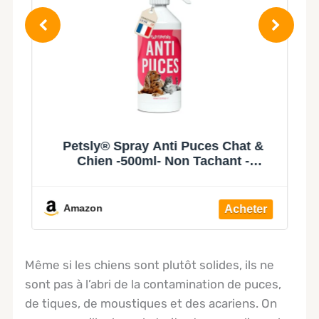
s,
Petsly® Spray Anti Puces Chat &
s
Chien -500ml- Non Tachant -
t
Traitement Anti Puces, Tiques,
-
Acariens pour la Maison, Meubles &
Textiles - Spray Anti Puce Maison à
Amazon
l'huile de Citronnelle & Géraniol
Même si les chiens sont plutôt solides, ils ne
sont pas à l’abri de la contamination de puces,
de tiques, de moustiques et des acariens. On