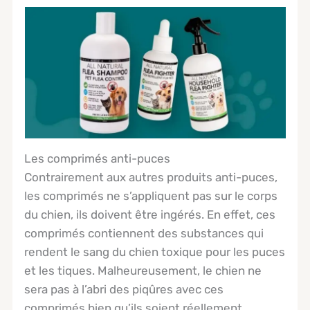
Les comprimés anti-puces
Contrairement aux autres produits anti-puces,
les comprimés ne s’appliquent pas sur le corps
du chien, ils doivent être ingérés. En effet, ces
comprimés contiennent des substances qui
rendent le sang du chien toxique pour les puces
et les tiques. Malheureusement, le chien ne
sera pas à l’abri des piqûres avec ces
comprimés bien qu’ils soient réellement