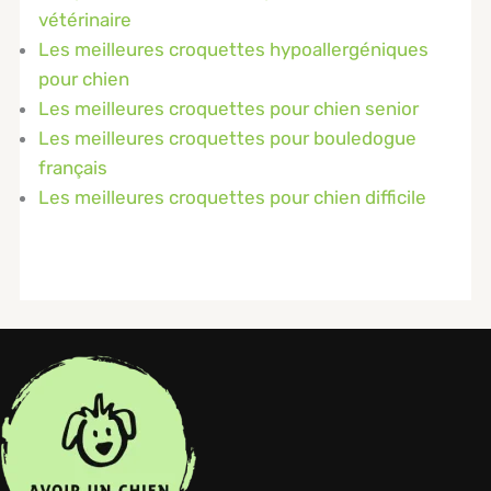
vétérinaire
Les meilleures croquettes hypoallergéniques
pour chien
Les meilleures croquettes pour chien senior
Les meilleures croquettes pour bouledogue
français
Les meilleures croquettes pour chien difficile