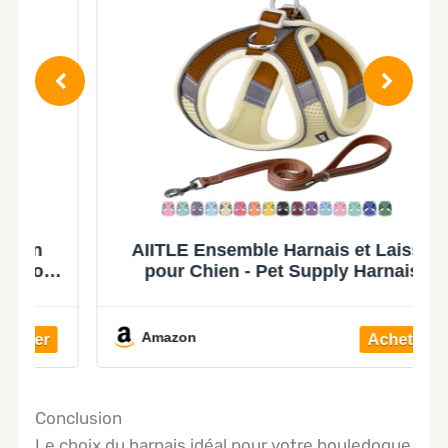
AIITLE Ensemble Harnais et Laisse
n
pour Chien - Pet Supply Harnais
réglable sans Traction pour Chien,
sans étranglement, Facile à Mettre sur
Les Chiens de Taille Moyenne Beige L
Amazon
Conclusion
Le choix du harnais idéal pour votre bouledogue