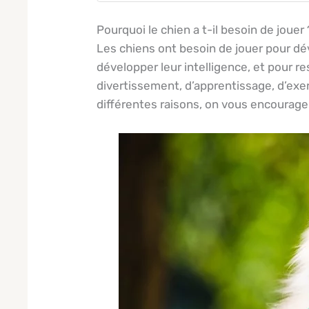
Pourquoi le chien a t-il besoin de jouer 
Les chiens ont besoin de jouer pour dé
développer leur intelligence, et pour r
divertissement, d’apprentissage, d’exe
différentes raisons, on vous encourage d