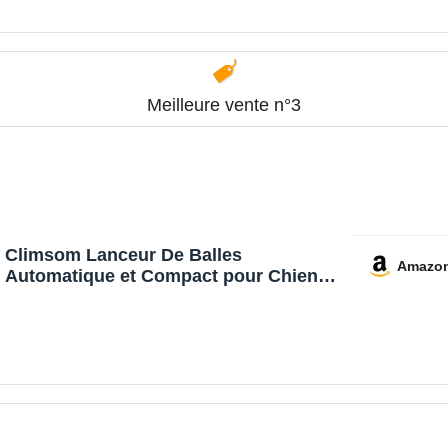
interactif
Meilleure vente n°3
Climsom Lanceur De Balles
Amazo
Automatique et Compact pour Chien
Ballouf – Jouet Interactif avec 6 Balles
– Batterie Rechargeable 5h – 3
Distances Réglables