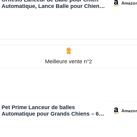
Amazo
Automatique, Lance Balle pour Chiens
avec 6 Balles, Jouets Interactifs pour
Petits Chiens, Lance Balle Chien,
Lanceur Balle pour Intérieur et
Extérieur
Meilleure vente n°2
Pet Prime Lanceur de balles
Amazo
Automatique pour Grands Chiens – 6
balles E-TPU 6,35 cm + sifflet – Portée
réglable de 3 à 20 m (3 Niveaux de tir) –
Batterie Rechargeable – Jouet