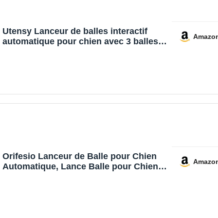
Utensy Lanceur de balles interactif
Amazo
automatique pour chien avec 3 balles
de tennis, 3 distances de lancer, mini
balle de tennis pour chiens de petite et
moyenne taille, jouet interactif pour
chien
Orifesio Lanceur de Balle pour Chien
Amazo
Automatique, Lance Balle pour Chiens
avec 6 Balles, Jouets Interactifs pour
Petits Chiens, Lance Balle Chien,
Lanceur Balle pour Intérieur et
Extérieur, Orange