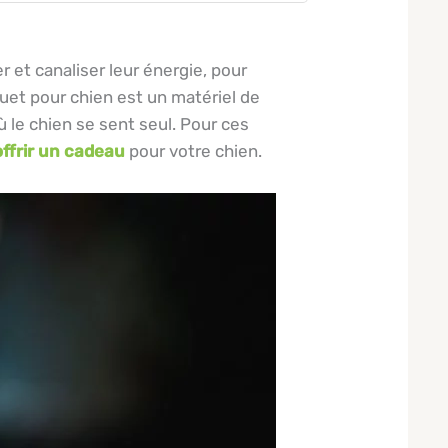
 et canaliser leur énergie, pour
ouet pour chien est un matériel de
 le chien se sent seul. Pour ces
offrir un cadeau
pour votre chien.