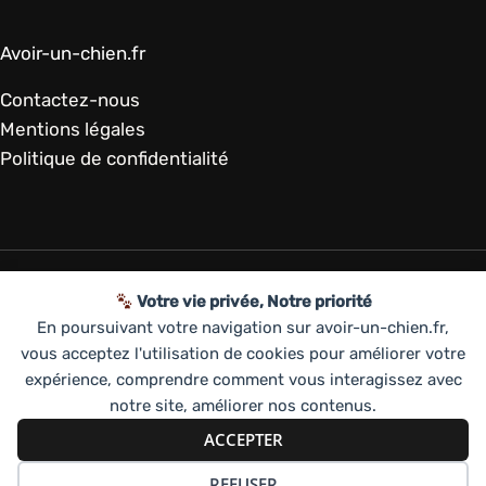
Avoir-un-chien.fr
Contactez-nous
Mentions légales
Politique de confidentialité
Votre vie privée, Notre priorité
Copyright © 2026 | avoir-un-chien.fr, Avoir un
En poursuivant votre navigation sur avoir-un-chien.fr,
chien
vous acceptez l'utilisation de cookies pour améliorer votre
Disclaimer : ce site propose des liens affiliés vers des
expérience, comprendre comment vous interagissez avec
partenaires. En passant par ces liens, vous soutenez
notre site, améliorer nos contenus.
notre équipe qui touche une commission sur
ACCEPTER
chaque vente.
REFUSER