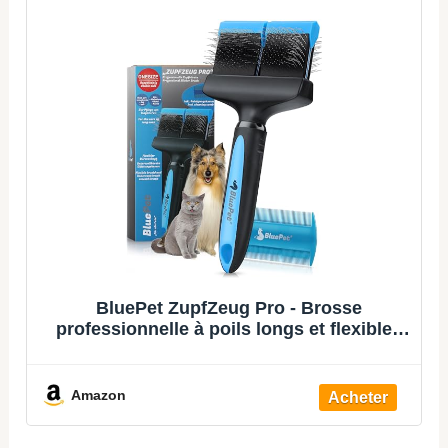
BluePet ZupfZeug Pro - Brosse
professionnelle à poils longs et flexibles
pour chiens et chats - Élimine doucement
le sous-poil - Les nœuds et les nœuds
(double tête, bleue)
Amazon