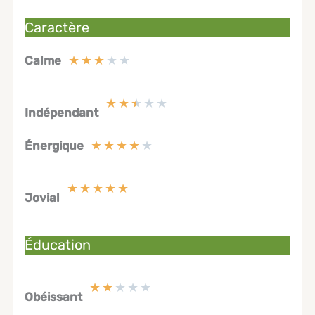
Caractère
★
★
★
★
★
Calme
★
★
★
★
★
Indépendant
★
★
★
★
★
Énergique
★
★
★
★
★
Jovial
Éducation
★
★
★
★
★
Obéissant