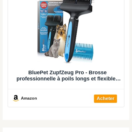
BluePet ZupfZeug Pro - Brosse
professionnelle à poils longs et flexibles
pour chiens et chats - Élimine doucement
le sous-poil - Les nœuds et les nœuds
(double tête, bleue)
Amazon