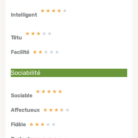
★
★
★
★
★
Intelligent
★
★
★
★
★
Têtu
★
★
★
★
★
Facilité
Sociabilité
★
★
★
★
★
Sociable
★
★
★
★
★
Affectueux
★
★
★
★
★
Fidèle