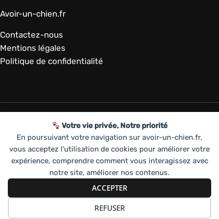
Avoir-un-chien.fr
Contactez-nous
Mentions légales
Politique de confidentialité
Votre vie privée, Notre priorité
Copyright © 2026 | avoir-un-chien.fr, Avoir un
En poursuivant votre navigation sur avoir-un-chien.fr,
chien
vous acceptez l'utilisation de cookies pour améliorer votre
Disclaimer : ce site propose des liens affiliés vers des
expérience, comprendre comment vous interagissez avec
partenaires. En passant par ces liens, vous soutenez
notre site, améliorer nos contenus.
notre équipe qui touche une commission sur
ACCEPTER
chaque vente.
REFUSER