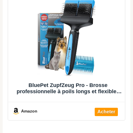
BluePet ZupfZeug Pro - Brosse
professionnelle à poils longs et flexibles
pour chiens et chats - Élimine doucement
le sous-poil - Les nœuds et les nœuds
(double tête, bleue)
Amazon