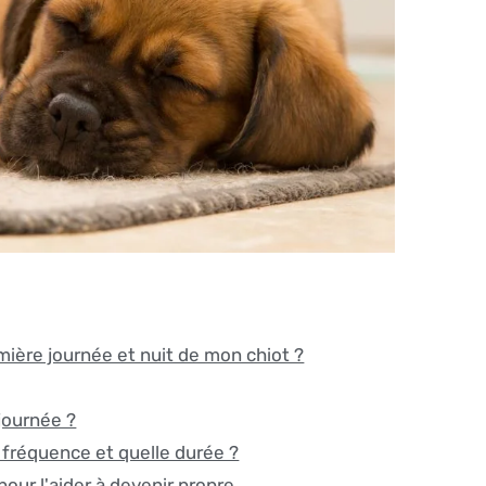
emière journée et nuit de mon chiot ?
 journée ?
e fréquence et quelle durée ?
our l'aider à devenir propre